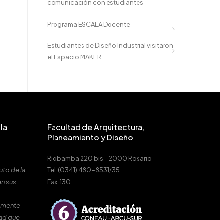
comunicación con estudiantes
Programa ESCALA Docente
Estudiantes de Diseño Industrial visitaron
el Espacio MAKER
la
Facultad de Arquitectura,
Planeamiento y Diseño
Riobamba 220 bis – 2000 Rosario
uto de la
Tel: (0341) 480-8531/35
en sus
Fax: 130
amente
dad que