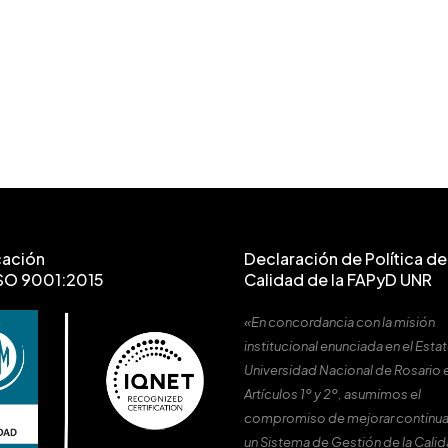
cación
Declaración de Política de 
SO 9001:2015
Calidad de la FAPyD UNR
«En concordancia con la misión
institucional enunciada en el Estat
Universidad Nacional de Rosario 
Artículos 1º y 2º, asumimos el
compromiso de mejorar continu
un Sistema de Gestión de la Cali