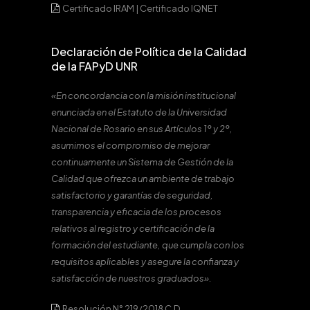
Certificado IRAM
|
Certificado IQNET
Declaración de Política de la Calidad
de la FAPyD UNR
«En concordancia con la misión institucional
enunciada en el Estatuto de la Universidad
Nacional de Rosario en sus Artículos 1º y 2º,
asumimos el compromiso de mejorar
continuamente un Sistema de Gestión de la
Calidad que ofrezca un ambiente de trabajo
satisfactorio y garantías de seguridad,
transparencia y eficacia de los procesos
relativos al registro y certificación de la
formación del estudiante, que cumpla con los
requisitos aplicables y asegure la confianza y
satisfacción de nuestros graduados».
Resolución N° 219/2018 C.D.