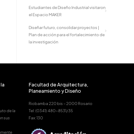
Estudiantes de Diseño Industrial visitaron
el Espacio MAKER
Diseñar futuro, consolidar proyectos |
Plan de acción para el fortalecimiento de
la investigación
la
Facultad de Arquitectura,
Planeamiento y Diseño
Riobamba 220 bis – 2000 Rosario
uto de la
Tel: (0341) 480-8531/35
en sus
Fax: 130
amente