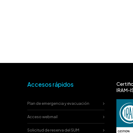
Accesos rápidos
Certifi
IRAM-I
Plan de emergencia y evacuación
Acceso webmail
Solicitud de reserva del SUM