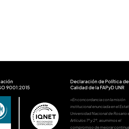
cación
Declaración de Política de 
SO 9001:2015
Calidad de la FAPyD UNR
«En concordancia con la misión
institucional enunciada en el Estat
Universidad Nacional de Rosario 
Artículos 1º y 2º, asumimos el
compromiso de mejorar continu