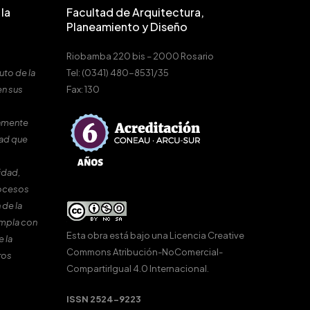
la
Facultad de Arquitectura,
Planeamiento y Diseño
Riobamba 220 bis – 2000 Rosario
uto de la
Tel: (0341) 480-8531/35
en sus
Fax: 130
amente
dad que
idad,
rocesos
 de la
umpla con
Esta obra está bajo una
Licencia Creative
e la
Commons Atribución-NoComercial-
ros
CompartirIgual 4.0 Internacional
.
ISSN 2524-9223