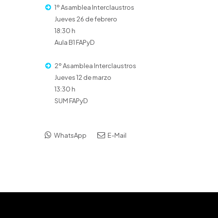
1º Asamblea Interclaustros
Jueves 26 de febrero
18:30 h
Aula B1 FAPyD
–
2º Asamblea Interclaustros
Jueves 12 de marzo
13:30 h
SUM FAPyD
WhatsApp
E-Mail