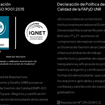
cación
Declaración de Política de 
SO 9001:2015
Calidad de la FAPyD UNR
«En concordancia con la misión
institucional enunciada en el Estat
Universidad Nacional de Rosario 
Artículos 1º y 2º, asumimos el
compromiso de mejorar continu
un Sistema de Gestión de la Cali
ofrezca un ambiente de trabajo
satisfactorio y garantías de segur
transparencia y eficacia de los p
relativos al registro y certificación
formación del estudiante, que c
tad de Arquitectura,
los requisitos aplicables y asegur
ento y Diseño (UNR) posee un
confianza y satisfacción de nuest
de Gestión de Calidad IRAM-ISO
graduados».
5 para:
«Registro y certificación
mación del estudiante de la carrera
Resolución N° 219/2018 C.D.