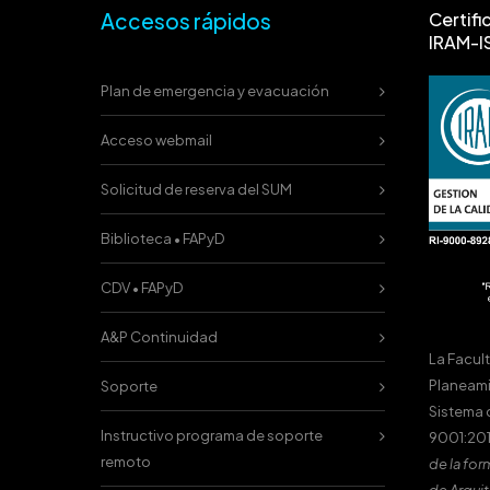
Accesos rápidos
Certifi
IRAM-I
Plan de emergencia y evacuación
Acceso webmail
Solicitud de reserva del SUM
Biblioteca • FAPyD
CDV • FAPyD
A&P Continuidad
La Facul
Planeami
Soporte
Sistema 
Instructivo programa de soporte
9001:201
remoto
de la for