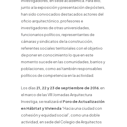
investigadores, en sede académica. Para ello,
junto a la exposición y presentación de pósters,
han sido convocados destacados actores del
oficio arquitectónico, profesores e
investigadores de otras universidades,
funcionarios políticos, representantes de
cámaras y sindicatos de la construcción,
referentes sociales territoriales con el objetivo
de poner en conocimiento lo que en este
momento sucede en las comunidades, barrios y
poblaciones, como así también responsables
políticos de competencia en la actividad.
Los días
21, 22 y 23 de septiembre de 2016
, en
el marco de las VIII Jornadas Arquitectura
Investiga, se realizará el
Foro de Actualización
en Hábitat y Vivienda
“Hacia una ciudad con
cohesión y equidad social”, como una doble
actividad, en sede del Colegio de Arquitectos