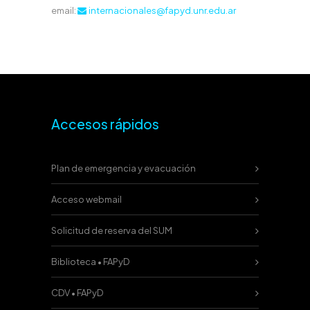
email:
internacionales@fapyd.unr.edu.ar
Accesos rápidos
Plan de emergencia y evacuación
Acceso webmail
Solicitud de reserva del SUM
Biblioteca • FAPyD
CDV • FAPyD