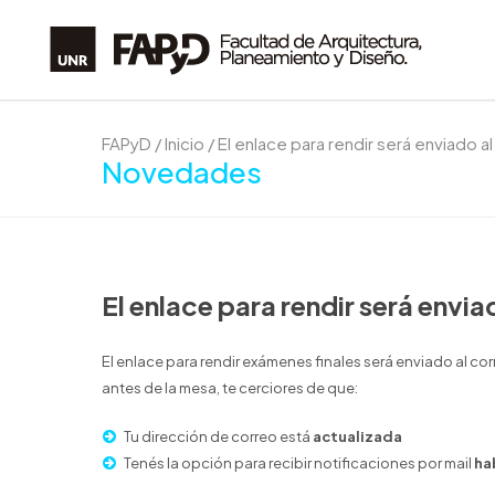
FAPyD
/
Inicio
/
El enlace para rendir será enviado a
Novedades
El enlace para rendir será envia
El enlace para rendir exámenes finales será enviado al cor
antes de la mesa, te cerciores de que:
Tu dirección de correo está
actualizada
Tenés la opción para recibir notificaciones por mail
ha