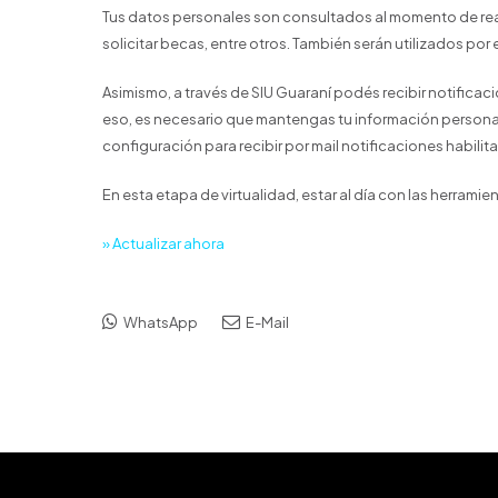
Tus datos personales son consultados al momento de re
solicitar becas, entre otros. También serán utilizados por 
Asimismo, a través de SIU Guaraní podés recibir notificac
eso, es necesario que mantengas tu información personal a
configuración para recibir por mail notificaciones habilit
En esta etapa de virtualidad, estar al día con las herrami
» Actualizar ahora
WhatsApp
E-Mail