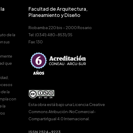
la
Facultad de Arquitectura,
Planeamiento y Diseño
Riobamba 220 bis – 2000 Rosario
uto de la
Tel: (0341) 480-8531/35
en sus
Fax: 130
amente
dad que
idad,
rocesos
 de la
umpla con
Esta obra está bajo una
Licencia Creative
e la
Commons Atribución-NoComercial-
ros
CompartirIgual 4.0 Internacional
.
ISSN 2524-9223