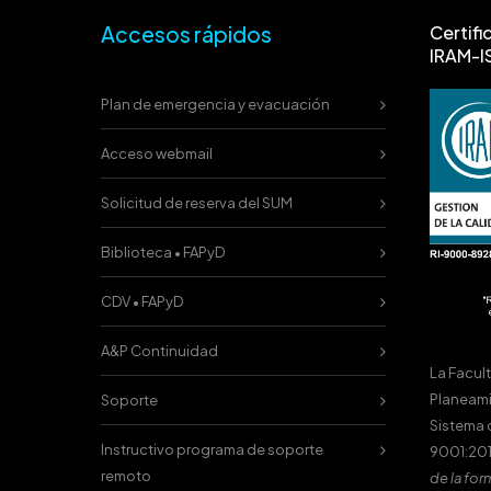
Accesos rápidos
Certifi
IRAM-I
Plan de emergencia y evacuación
Acceso webmail
Solicitud de reserva del SUM
Biblioteca • FAPyD
CDV • FAPyD
A&P Continuidad
La Facul
Planeami
Soporte
Sistema 
Instructivo programa de soporte
9001:201
remoto
de la for