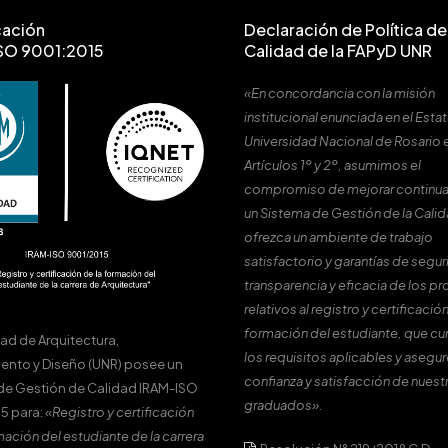
cación
Declaración de Política de 
SO 9001:2015
Calidad de la FAPyD UNR
«En concordancia con la misión
institucional enunciada en el Estat
Universidad Nacional de Rosario 
Artículos 1º y 2º, asumimos el
compromiso de mejorar continu
un Sistema de Gestión de la Cali
ofrezca un ambiente de trabajo
satisfactorio y garantías de segur
transparencia y eficacia de los p
relativos al registro y certificación
formación del estudiante, que c
tad de Arquitectura,
los requisitos aplicables y asegur
ento y Diseño (UNR) posee un
confianza y satisfacción de nuest
de Gestión de Calidad IRAM-ISO
graduados».
5 para:
«Registro y certificación
mación del estudiante de la carrera