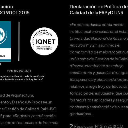
cación
Declaración de Política de 
SO 9001:2015
Calidad de la FAPyD UNR
«En concordancia con la misión
institucional enunciada en el Estat
Universidad Nacional de Rosario 
Artículos 1º y 2º, asumimos el
compromiso de mejorar continu
un Sistema de Gestión de la Cali
ofrezca un ambiente de trabajo
satisfactorio y garantías de segur
transparencia y eficacia de los p
relativos al registro y certificación
formación del estudiante, que c
tad de Arquitectura,
los requisitos aplicables y asegur
ento y Diseño (UNR) posee un
confianza y satisfacción de nuest
de Gestión de Calidad IRAM-ISO
graduados».
5 para:
«Registro y certificación
mación del estudiante de la carrera
Resolución N° 219/2018 C.D.