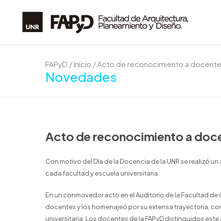
FAPyD
/
Inicio
/
Acto de reconocimiento a docente
Novedades
Acto de reconocimiento a doc
Con motivo del Día de la Docencia de la UNR se realizó u
cada facultad y escuela universitaria.
En un conmovedor acto en el Auditorio de la Facultad de
docentes y los homenajeó por su extensa trayectoria, co
universitaria. Los docentes de la FAPyD distinguidos este