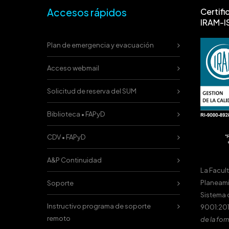
Accesos rápidos
Certifi
IRAM-I
Plan de emergencia y evacuación
Acceso webmail
Solicitud de reserva del SUM
Biblioteca • FAPyD
CDV • FAPyD
A&P Continuidad
La Facul
Planeami
Soporte
Sistema 
Instructivo programa de soporte
9001:201
remoto
de la for