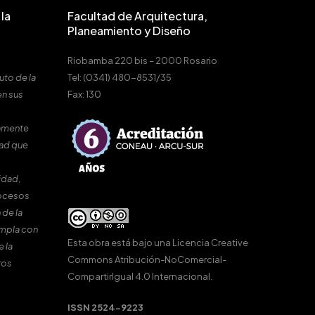
la
Facultad de Arquitectura,
Planeamiento y Diseño
Riobamba 220 bis – 2000 Rosario
uto de la
Tel: (0341) 480-8531/35
en sus
Fax: 130
amente
dad que
idad,
rocesos
 de la
umpla con
Esta obra está bajo una
Licencia Creative
e la
Commons Atribución-NoComercial-
ros
CompartirIgual 4.0 Internacional
.
ISSN 2524-9223