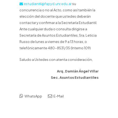
estudiantil@fapyd.unr.edu.ar
su
concurrencia o no al Acto, como así también la
elección del docente que ustedes deberán
contactar y confirmar a la Secretaría Estudiantil.
Ante cualquier duda o consulta dirigirse a
Secretaría de Asuntos Estudiantiles, Sra. Leticia
Russo de lunes a viernes de 9 a 13 horas, o
telefónicamente 480-8531/35 (Interno 109)
Saludo a Ustedes con atenta consideración,
Arq. Damián Ángel Villar
Sec. Asuntos Estudiantiles
WhatsApp
E-Mail