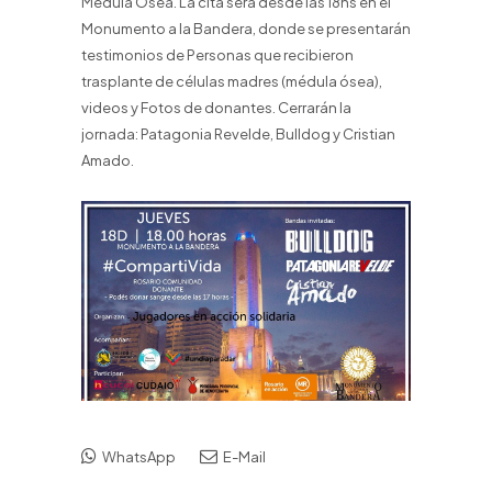
Médula Ósea.
La cita será desde las 18hs en el
Monumento a la Bandera, donde se presentarán
t
estimonios de Personas que recibieron
trasplante de células madres (médula ósea),
v
ideos y Fotos de donantes. Cerrarán la
jornada:
Patagonia Revelde, Bulldog y Cristian
Amado.
WhatsApp
E-Mail