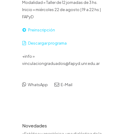
Modalidad » Taller de 12 jornadas de 3 hs.
Inicio » miércoles 22 de agosto | 19 a 22 hs |
FAPyD
Preinscripción
Descargar programa
+info »
vinculaciongraduados@fapyd.unr.edu.ar
WhatsApp
E-Mail
Novedades
«Estética y anestésica, una dialéctica de la