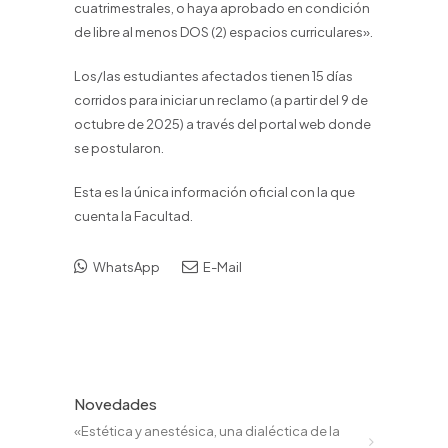
cuatrimestrales, o haya aprobado en condición
de libre al menos DOS (2) espacios curriculares».
Los/las estudiantes afectados tienen 15 días
corridos para iniciar un reclamo (a partir del 9 de
octubre de 2025) a través del portal web donde
se postularon.
Esta es la única información oficial con la que
cuenta la Facultad.
WhatsApp
E-Mail
Novedades
«Estética y anestésica, una dialéctica de la