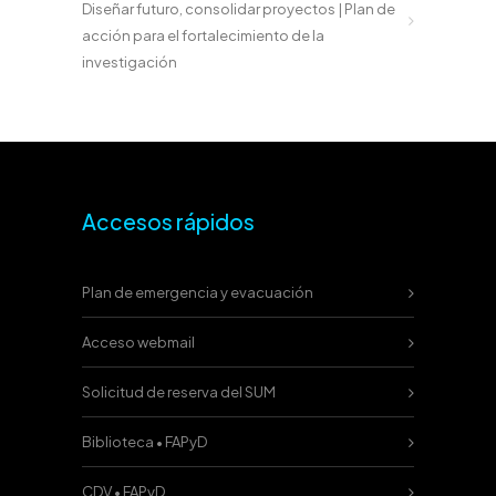
Diseñar futuro, consolidar proyectos | Plan de
acción para el fortalecimiento de la
investigación
Accesos rápidos
Plan de emergencia y evacuación
Acceso webmail
Solicitud de reserva del SUM
Biblioteca • FAPyD
CDV • FAPyD