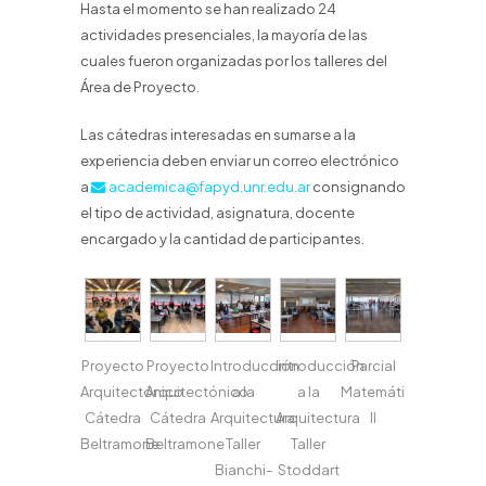
Hasta el momento se han realizado 24
actividades presenciales, la mayoría de las
cuales fueron organizadas por los talleres del
Área de Proyecto.
Las cátedras interesadas en sumarse a la
experiencia deben enviar un correo electrónico
a
academica@fapyd.unr.edu.ar
consignando
el tipo de actividad, asignatura, docente
encargado y la cantidad de participantes.
Proyecto
Proyecto
Introducción
Introducción
Parcial
Arquitectónico
Arquitectónico
a la
a la
Matemáticas
Cátedra
Cátedra
Arquitectura
Arquitectura
II
Beltramone
Beltramone
Taller
Taller
Bianchi-
Stoddart