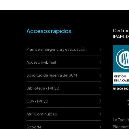
Accesos rápidos
Certifi
IRAM-I
Plan de emergencia y evacuación
Acceso webmail
Solicitud de reserva del SUM
Biblioteca • FAPyD
CDV • FAPyD
A&P Continuidad
La Facul
Planeami
Soporte