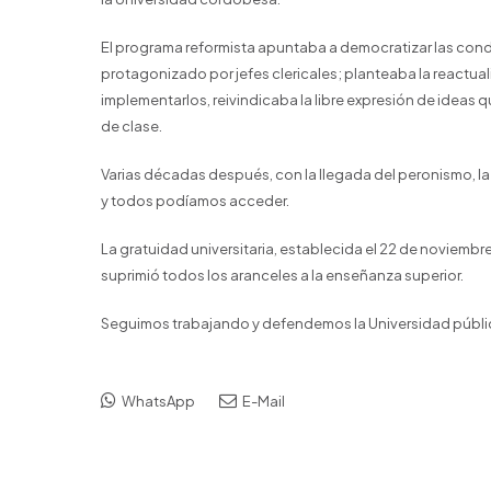
El programa reformista apuntaba a democratizar las cond
protagonizado por jefes clericales; planteaba la reactua
implementarlos, reivindicaba la libre expresión de ideas
de clase.
Varias décadas después, con la llegada del peronismo, la
y todos podíamos acceder.
La gratuidad universitaria, establecida el 22 de noviemb
suprimió todos los aranceles a la enseñanza superior.
Seguimos trabajando y defendemos la Universidad pública,
WhatsApp
E-Mail