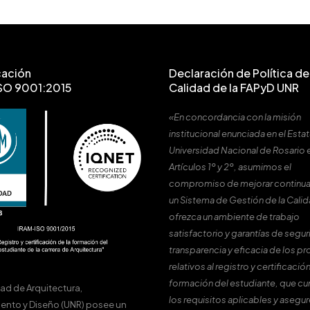
cación
Declaración de Política de 
SO 9001:2015
Calidad de la FAPyD UNR
«En concordancia con la misión
institucional enunciada en el Estat
Universidad Nacional de Rosario 
Artículos 1º y 2º, asumimos el
compromiso de mejorar continu
un Sistema de Gestión de la Cali
ofrezca un ambiente de trabajo
satisfactorio y garantías de segur
transparencia y eficacia de los p
relativos al registro y certificación
formación del estudiante, que c
tad de Arquitectura,
los requisitos aplicables y asegur
ento y Diseño (UNR) posee un