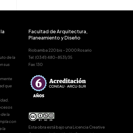
la
Facultad de Arquitectura,
Planeamiento y Diseño
Riobamba 220 bis – 2000 Rosario
uto de la
Tel: (0341) 480-8531/35
en sus
Fax: 130
amente
dad que
idad,
rocesos
 de la
umpla con
Esta obra está bajo una
Licencia Creative
e la