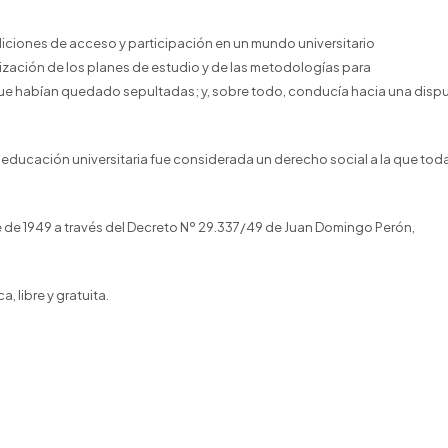
iciones de acceso y participación en un mundo universitario
lización de los planes de estudio y de las metodologías para
 que habían quedado sepultadas; y, sobre todo, conducía hacia una disp
 educación universitaria fue considerada un derecho social a la que tod
re de 1949 a través del Decreto Nº 29.337/49 de Juan Domingo Perón,
 libre y gratuita.