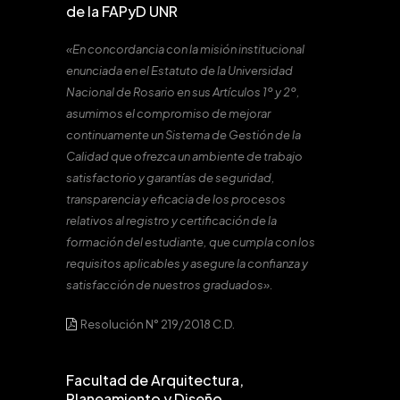
de la FAPyD UNR
«En concordancia con la misión institucional
enunciada en el Estatuto de la Universidad
Nacional de Rosario en sus Artículos 1º y 2º,
asumimos el compromiso de mejorar
continuamente un Sistema de Gestión de la
Calidad que ofrezca un ambiente de trabajo
satisfactorio y garantías de seguridad,
transparencia y eficacia de los procesos
relativos al registro y certificación de la
formación del estudiante, que cumpla con los
requisitos aplicables y asegure la confianza y
satisfacción de nuestros graduados».
Resolución N° 219/2018 C.D.
Facultad de Arquitectura,
Planeamiento y Diseño