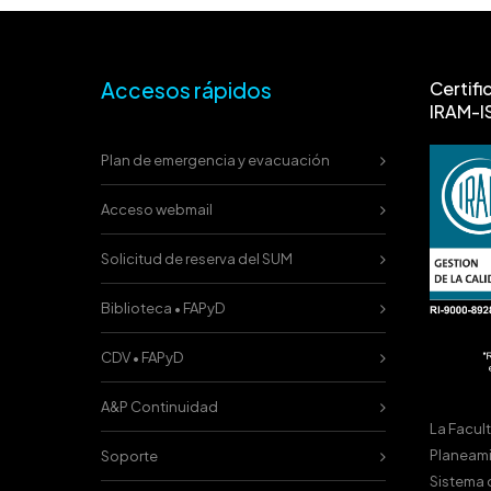
Accesos rápidos
Certifi
IRAM-I
Plan de emergencia y evacuación
Acceso webmail
Solicitud de reserva del SUM
Biblioteca • FAPyD
CDV • FAPyD
A&P Continuidad
La Facul
Planeami
Soporte
Sistema 