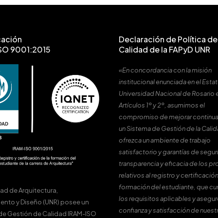
cación
Declaración de Política de 
SO 9001:2015
Calidad de la FAPyD UNR
«En concordancia con la misión
institucional enunciada en el Estat
Universidad Nacional de Rosario 
Artículos 1º y 2º, asumimos el
compromiso de mejorar continu
un Sistema de Gestión de la Cali
ofrezca un ambiente de trabajo
satisfactorio y garantías de segur
transparencia y eficacia de los p
relativos al registro y certificación
formación del estudiante, que c
tad de Arquitectura,
los requisitos aplicables y asegur
ento y Diseño (UNR) posee un
confianza y satisfacción de nuest
de Gestión de Calidad IRAM-ISO