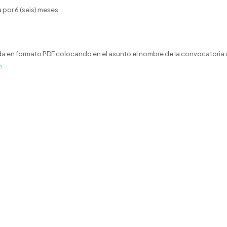
 por 6 (seis) meses
a en formato PDF colocando en el asunto el nombre de la convocatoria 
m