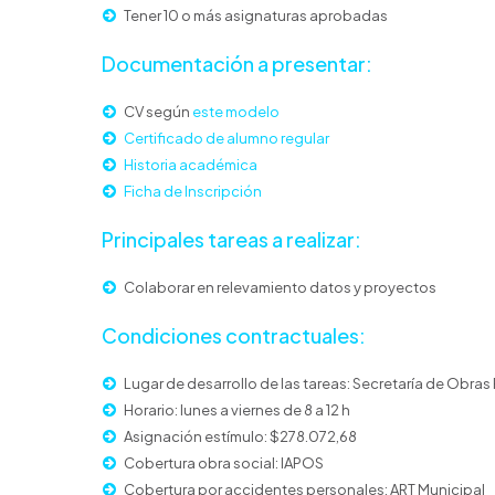
Tener 10 o más asignaturas aprobadas
Documentación a presentar:
CV según
este modelo
Certificado de alumno regular
Historia académica
Ficha de Inscripción
Principales tareas a realizar:
Colaborar en relevamiento datos y proyectos
Condiciones contractuales:
Lugar de desarrollo de las tareas: Secretaría de Obras 
Horario: lunes a viernes de 8 a 12 h
Asignación estímulo: $278.072,68
Cobertura obra social: IAPOS
Cobertura por accidentes personales: ART Municipal