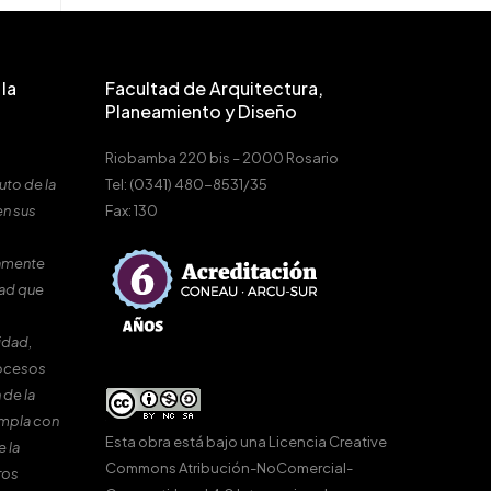
la
Facultad de Arquitectura,
Planeamiento y Diseño
Riobamba 220 bis – 2000 Rosario
uto de la
Tel: (0341) 480-8531/35
en sus
Fax: 130
amente
dad que
idad,
rocesos
 de la
umpla con
Esta obra está bajo una
Licencia Creative
e la
Commons Atribución-NoComercial-
ros