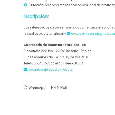
Duración: 12 (doce) meses con posibilidad de prórroga
Inscripción:
Los interesados deben enviar la documentación solicitad
la cual se postulan al mail »
cvpasantiasunr@gmail.co
Secretaría de Asuntos Estudiantiles
Riobamba 220 bis – 2000 Rosario – 1º piso
Lunes a viernes de 8 a 13:30 y de 16 a 20 h
Teléfono: 4808533 al 35 Interno 1090
pasantias@fapyd.unr.edu.ar
WhatsApp
E-Mail