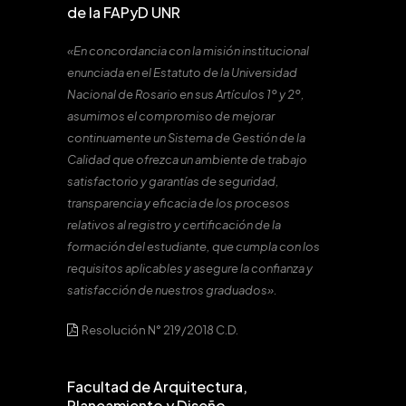
de la FAPyD UNR
«En concordancia con la misión institucional
enunciada en el Estatuto de la Universidad
Nacional de Rosario en sus Artículos 1º y 2º,
asumimos el compromiso de mejorar
continuamente un Sistema de Gestión de la
Calidad que ofrezca un ambiente de trabajo
satisfactorio y garantías de seguridad,
transparencia y eficacia de los procesos
relativos al registro y certificación de la
formación del estudiante, que cumpla con los
requisitos aplicables y asegure la confianza y
satisfacción de nuestros graduados».
Resolución N° 219/2018 C.D.
Facultad de Arquitectura,
Planeamiento y Diseño