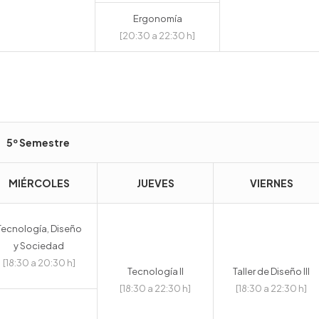
Ergonomía
[20:30 a 22:30 h]
5º Semestre
MIÉRCOLES
JUEVES
VIERNES
Tecnología, Diseño
y Sociedad
[18:30 a 20:30 h]
Tecnología II
Taller de Diseño III
[18:30 a 22:30 h]
[18:30 a 22:30 h
]