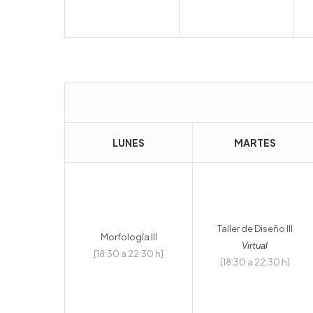
LUNES
MARTES
Taller de Diseño III
Morfología III
Virtual
[18:30 a 22:30 h]
[18:30 a 22:30 h]