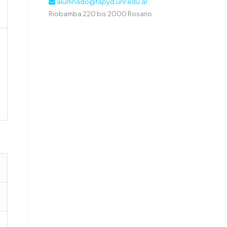
alumnado@fapyd.unr.edu.ar
Riobamba 220 bis 2000 Rosario