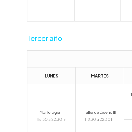
Tercer año
LUNES
MARTES
Morfología III
Taller de Diseño III
[18:30 a 22:30 h]
[18:30 a 22:30 h]