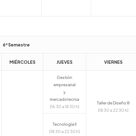
6º Semestre
MIÉRCOLES
JUEVES
VIERNES
Gestión
empresarial
y
mercadotecnia
Taller de Diseño III
[16:30 a 18:30 h]
[18:30 a 22:30 h
]
Tecnología II
[18:30 a 22:30 h]