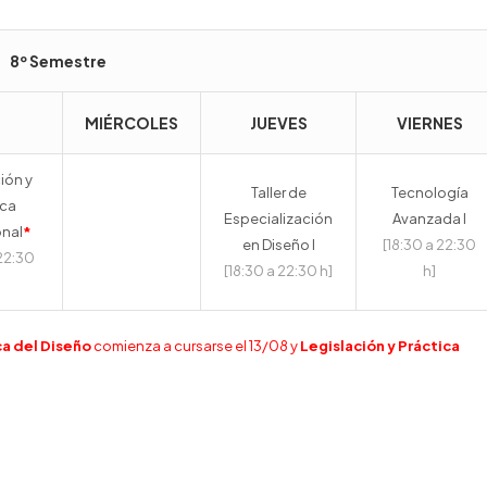
8º Semestre
MIÉRCOLES
JUEVES
VIERNES
ión y
Taller de
Tecnología
ica
Especialización
Avanzada I
onal
*
en Diseño I
[18:30 a 22:30
 22:30
[18:30 a 22:30 h]
h]
ica del Diseño
comienza a cursarse el 13/08 y
Legislación y Práctica