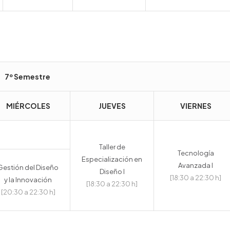
7º Semestre
MIÉRCOLES
JUEVES
VIERNES
Taller de
Tecnología
Especialización en
Avanzada I
Gestión del Diseño
Diseño I
[18:30 a 22:30 h]
y la Innovación
[18:30 a 22:30 h]
[20:30 a 22:30 h]