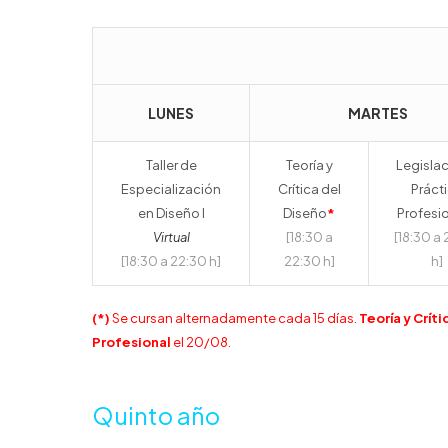
LUNES
MARTES
Taller de
Teoría y
Legislac
Especialización
Crítica del
Práct
en Diseño I
Diseño
*
Profesi
Virtual
[18:30 a
[18:30 a
[18:30 a 22:30 h]
22:30 h]
h]
(*)
Se cursan alternadamente cada 15 días.
Teoría y Crít
Profesional
el 20/08.
Quinto año