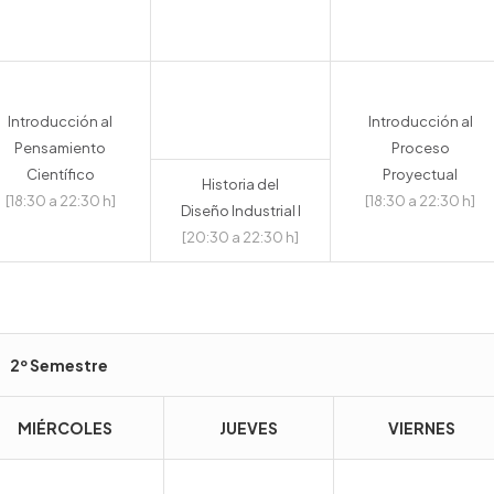
Introducción al
Introducción al
Pensamiento
Proceso
Científico
Proyectual
Historia del
[18:30 a 22:30 h]
[18:30 a 22:30 h]
Diseño Industrial I
[20:30 a 22:30 h]
2º Semestre
MIÉRCOLES
JUEVES
VIERNES