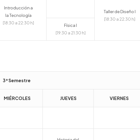
Introducción a
Taller de Diseño I
la Tecnología
[18:30 a 22:30 h]
[18:30 a 22:30 h]
Física I
[19:30 a 21:30 h]
3º Semestre
MIÉRCOLES
JUEVES
VIERNES
Historia del