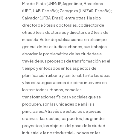
Mar del Plata (UNMdP, Argentina); Barcelona
(UPC, UAB, España); Zaragoza (UNIZAR, España);
Salvador (UFBA, Brasil); entre otras. Ha sido
director de 3 tesis doctorales, codirector de
otras 3 tesis doctorales y director de 2 tesis de
maestría. Autor de publicaciones en el campo
general de los estudios urbanos, sus trabajos
abordan la problemática de las ciudades a
través de sus procesos de transformación en el
tiempo y enfocados en los aspectos de
planificación urbana y territorial. Tanto las ideas
y las estrategias acerca de cómo intervenir en
los territorios urbanos, como las
transformaciones físicas y sociales que se
producen, son las unidades de análisis
principales. A través de estudios de piezas
urbanas -las costas, los puertos, los grandes
proyectos, los objetos del paso de la ciudad
industrial a la postindustrial- indaga en las