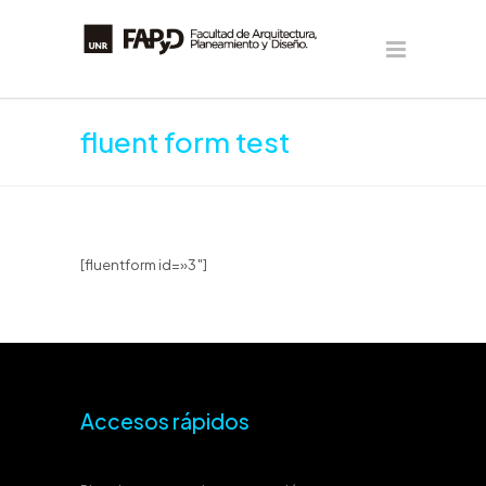
fluent form test
[fluentform id=»3″]
Accesos rápidos