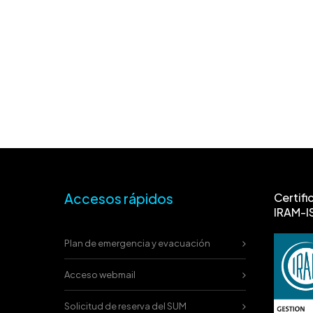
Accesos rápidos
Certifi
IRAM-I
Plan de emergencia y evacuación
Acceso webmail
Solicitud de reserva del SUM