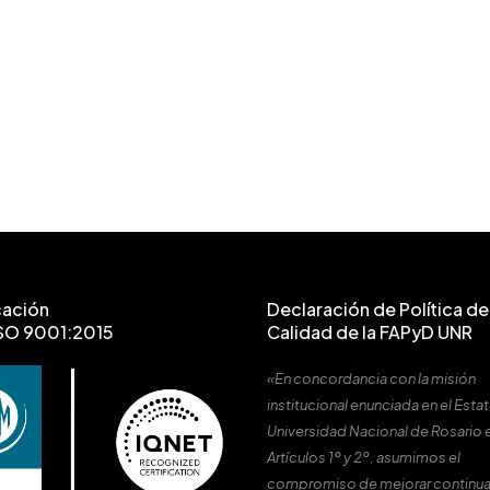
cación
Declaración de Política de 
SO 9001:2015
Calidad de la FAPyD UNR
«En concordancia con la misión
institucional enunciada en el Estat
Universidad Nacional de Rosario 
Artículos 1º y 2º, asumimos el
compromiso de mejorar continu