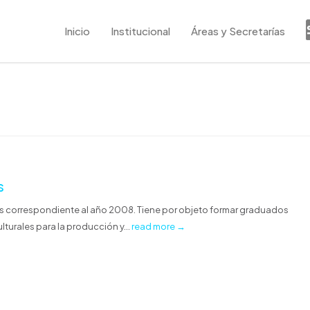
Inicio
Institucional
Áreas y Secretarías
s
os correspondiente al año 2008. Tiene por objeto formar graduados
turales para la producción y...
read more →