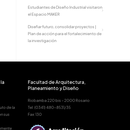
Estudiantes de Diseño Industrial visitaron
el Espacio MAKER
Diseñar futuro, consolidar proyectos |
Plan de acción para el fortalecimiento de
la investigación
la
Facultad de Arquitectura,
Planeamiento y Diseño
Riobamba 220 bis – 2000 Rosario
uto de la
Tel: (0341) 480-8531/35
en sus
Fax: 130
amente