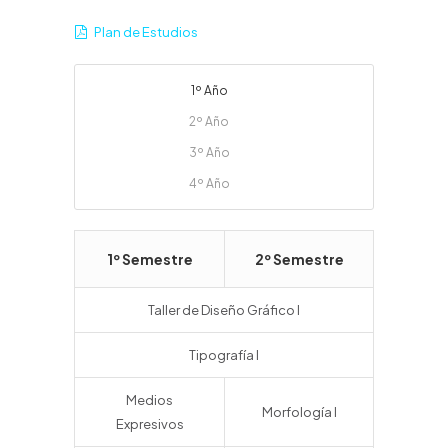
Plan de Estudios
1º Año
2º Año
3º Año
4º Año
1º Semestre
2º Semestre
Taller de Diseño Gráfico I
Tipografía I
Medios
Morfología I
Expresivos