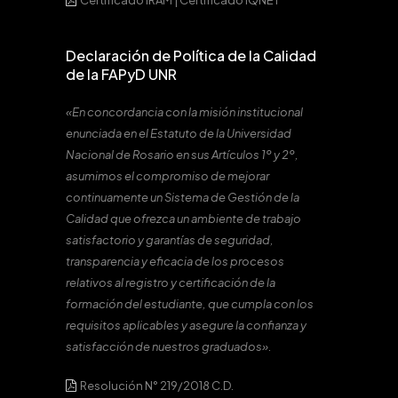
Certificado IRAM
|
Certificado IQNET
Declaración de Política de la Calidad
de la FAPyD UNR
«En concordancia con la misión institucional
enunciada en el Estatuto de la Universidad
Nacional de Rosario en sus Artículos 1º y 2º,
asumimos el compromiso de mejorar
continuamente un Sistema de Gestión de la
Calidad que ofrezca un ambiente de trabajo
satisfactorio y garantías de seguridad,
transparencia y eficacia de los procesos
relativos al registro y certificación de la
formación del estudiante, que cumpla con los
requisitos aplicables y asegure la confianza y
satisfacción de nuestros graduados».
Resolución N° 219/2018 C.D.