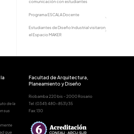
comunicación con estudiantes
Programa ESCALA Docente
Estudiantes de Diseño Industrial visitaron
el Espacio MAKER
la
Facultad de Arquitectura,
Planeamiento y Diseño
Riobamba 220 bis – 2000 Rosario
uto de la
Tel: (0341) 480-8531/35
en sus
Fax: 130
amente
dad que