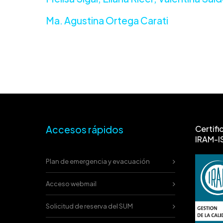
Ma. Agustina Ortega Carati
Accesos rápidos
Certifi
IRAM-I
Plan de emergencia y evacuación
Acceso webmail
Solicitud de reserva del SUM