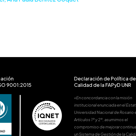
cación
Declaración de Política de 
SO 9001:2015
Calidad de la FAPyD UNR
«En concordancia con la misión
institucional enunciada en el Estat
Universidad Nacional de Rosario 
Artículos 1º y 2º, asumimos el
compromiso de mejorar continu
un Sistema de Gestión de la Cali