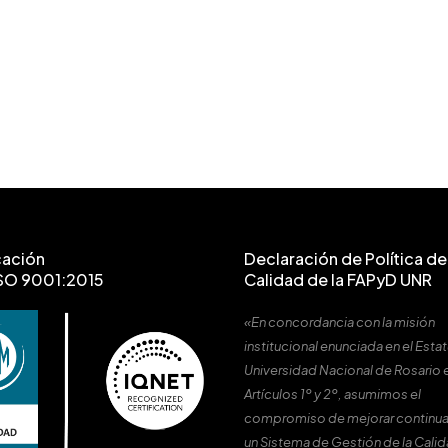
cación
Declaración de Política de 
SO 9001:2015
Calidad de la FAPyD UNR
«En concordancia con la misión
institucional enunciada en el Estat
Universidad Nacional de Rosario 
Artículos 1º y 2º, asumimos el
compromiso de mejorar continu
un Sistema de Gestión de la Cali