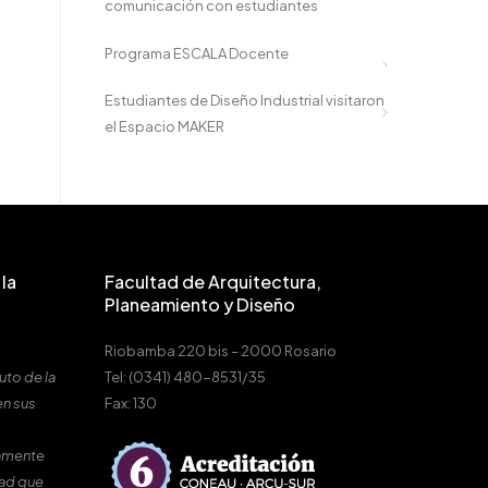
comunicación con estudiantes
Programa ESCALA Docente
Estudiantes de Diseño Industrial visitaron
el Espacio MAKER
la
Facultad de Arquitectura,
Planeamiento y Diseño
Riobamba 220 bis – 2000 Rosario
uto de la
Tel: (0341) 480-8531/35
en sus
Fax: 130
amente
dad que