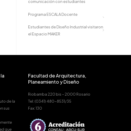
comunicación con estudiantes
Programa ESCALA Docente
Estudiantes de Diseño Industrial visitaron
el Espacio MAKER
la
Facultad de Arquitectura,
Planeamiento y Diseño
Riobamba 220 bis – 2000 Rosario
uto de la
Tel: (0341) 480-8531/35
en sus
Fax: 130
amente
dad que