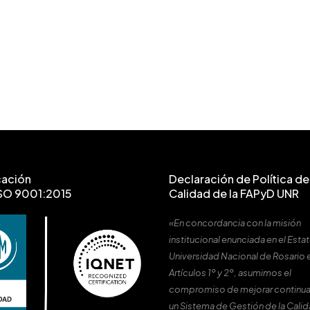
cación
Declaración de Política de 
SO 9001:2015
Calidad de la FAPyD UNR
«En concordancia con la misión
institucional enunciada en el Estat
Universidad Nacional de Rosario 
Artículos 1º y 2º, asumimos el
compromiso de mejorar continu
un Sistema de Gestión de la Cali