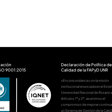
cación
Declaración de Política de 
SO 9001:2015
Calidad de la FAPyD UNR
«En concordancia con la misión
institucional enunciada en el Estat
Universidad Nacional de Rosario 
Artículos 1º y 2º, asumimos el
compromiso de mejorar continu
un Sistema de Gestión de la Cali