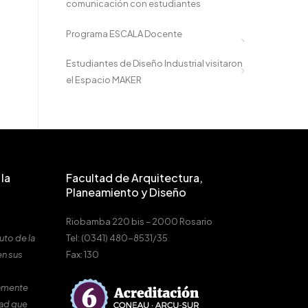
comunicación con estudiantes
Programa ESCALA Docente
Estudiantes de Diseño Industrial visitaron
el Espacio MAKER
la
Facultad de Arquitectura,
Planeamiento y Diseño
Riobamba 220 bis – 2000 Rosario
uto de la
Tel: (0341) 480-8531/35
en sus
Fax: 130
amente
dad que