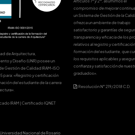
Artículos 1º y 2º, asumimos el
compromiso de mejorar continu
un Sistema de Gestión de la Cali
ofrezca un ambiente de trabajo
satisfactorio y garantías de segur
transparencia y eficacia de los p
relativos al registro y certificación
formación del estudiante, que c
tad de Arquitectura,
los requisitos aplicables y asegur
ento y Diseño (UNR) posee un
confianza y satisfacción de nuest
de Gestión de Calidad IRAM-ISO
graduados».
5 para:
«Registro y certificación
mación del estudiante de la carrera
Resolución N° 219/2018 C.D.
ectura».
icado IRAM
|
Certificado IQNET
Universidad Nacional de Rosario