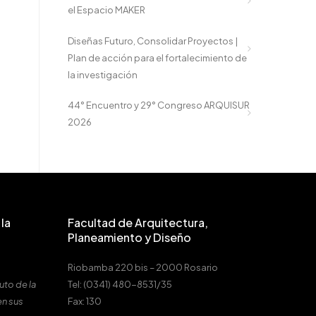
el Espacio MAKER
Diseñas Futuro, Consolidar Proyectos |
Plan de acción para el fortalecimiento de
la investigación
44° Encuentro y 29° Congreso ARQUISUR
2026
la
Facultad de Arquitectura,
Planeamiento y Diseño
Riobamba 220 bis – 2000 Rosario
uto de la
Tel: (0341) 480-8531/35
en sus
Fax: 130