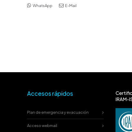
WhatsApp
E-Mail
Accesos rápidos
Certifi
IRAM-I
Plan de emergencia y evacuación
Acceso webmail