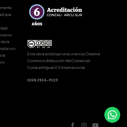
amente
dad que
idad,
rocesos
 de la
umpla con
Esta obra está bajo una
Licencia Creative
e la
Commons Atribución-NoComercial-
ros
CompartirIgual 4.0 Internacional
.
ISSN 2524-9223