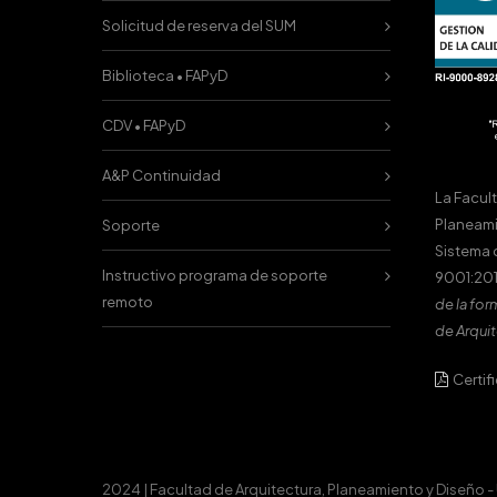
Solicitud de reserva del SUM
Biblioteca • FAPyD
CDV • FAPyD
A&P Continuidad
La Facul
Planeami
Soporte
Sistema 
Instructivo programa de soporte
9001:201
remoto
de la for
de Arquit
Certif
2024 | Facultad de Arquitectura, Planeamiento y Diseño -