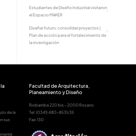
Estudiantes de Diseño Industrial visitaron
el Espacio MAKER
Diseñar futuro, consolidar proyectos |
Plan de acción para el fortalecimiento de
la investigación
la
Facultad de Arquitectura,
Planeamiento y Diseño
Riobamba 220 bis – 2000 Rosario
uto de la
Tel: (0341) 480-8531/35
en sus
Fax: 130
amente