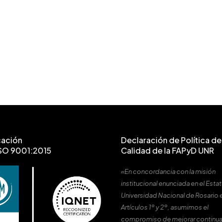
cación
Declaración de Política de 
SO 9001:2015
Calidad de la FAPyD UNR
«En concordancia con la misión
institucional enunciada en el Estat
Universidad Nacional de Rosario 
Artículos 1º y 2º, asumimos el
compromiso de mejorar continu