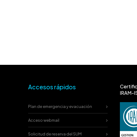
Accesos rápidos
Certifi
IRAM-I
Plan de emergencia y evacuación
Acceso webmail
Solicitud de reserva del SUM