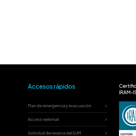
Accesos rápidos
Certifi
IRAM-I
Plan de emergencia y evacuación
Acceso webmail
Solicitud de reserva del SUM