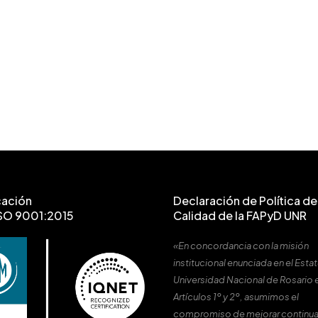
cación
Declaración de Política de 
SO 9001:2015
Calidad de la FAPyD UNR
«En concordancia con la misión
institucional enunciada en el Estat
Universidad Nacional de Rosario 
Artículos 1º y 2º, asumimos el
compromiso de mejorar continu