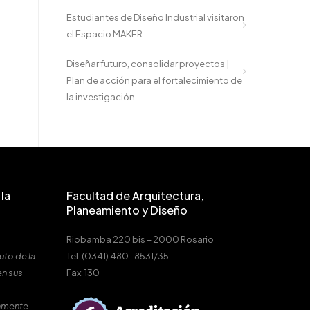
Estudiantes de Diseño Industrial visitaron
el Espacio MAKER
Diseñar futuro, consolidar proyectos |
Plan de acción para el fortalecimiento de
la investigación
la
Facultad de Arquitectura,
Planeamiento y Diseño
Riobamba 220 bis – 2000 Rosario
uto de la
Tel: (0341) 480-8531/35
en sus
Fax: 130
amente