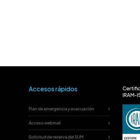
Accesos rápidos
Certifi
IRAM-I
Plan de emergencia y evacuación
Acceso webmail
Solicitud de reserva del SUM