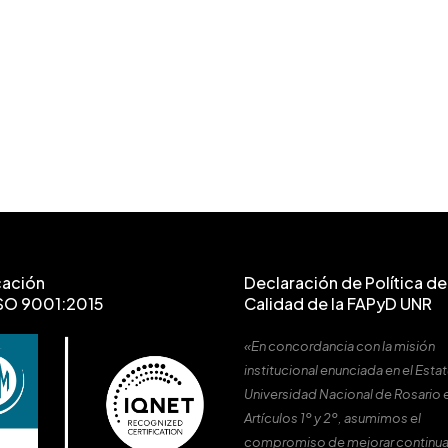
cación
Declaración de Política de 
SO 9001:2015
Calidad de la FAPyD UNR
«En concordancia con la misión
institucional enunciada en el Estat
Universidad Nacional de Rosario 
Artículos 1º y 2º, asumimos el
compromiso de mejorar continu