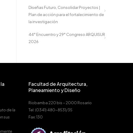
Diseñas Futuro, Consolidar Proyectos |
Plan de acción para el fortalecimiento de
la investigación
44° Encuentro y 29° Congreso ARQUISUR
2026
la
Facultad de Arquitectura,
Planeamiento y Diseño
Riobamba 220 bis – 2000 Rosario
uto de la
Tel: (0341) 480-8531/35
en sus
Fax: 130
amente