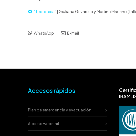
“Tectónica”
| Giuliana Grivarello y Martina Maurino (Tall
WhatsApp
E-Mail
Accesos rápidos
Certifi
IRAM-I
Plan de emergencia y evacuación
Acceso webmail