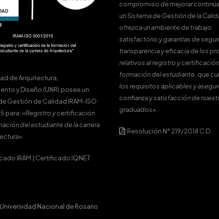
compromiso de mejorar continu
un Sistema de Gestión de la Cali
ofrezca un ambiente de trabajo
satisfactorio y garantías de segur
transparencia y eficacia de los p
relativos al registro y certificación
formación del estudiante, que c
tad de Arquitectura,
los requisitos aplicables y asegur
ento y Diseño (UNR) posee un
confianza y satisfacción de nuest
de Gestión de Calidad IRAM-ISO
graduados».
5 para:
«Registro y certificación
mación del estudiante de la carrera
Resolución N° 219/2018 C.D.
ectura».
icado IRAM
|
Certificado IQNET
Universidad Nacional de Rosario