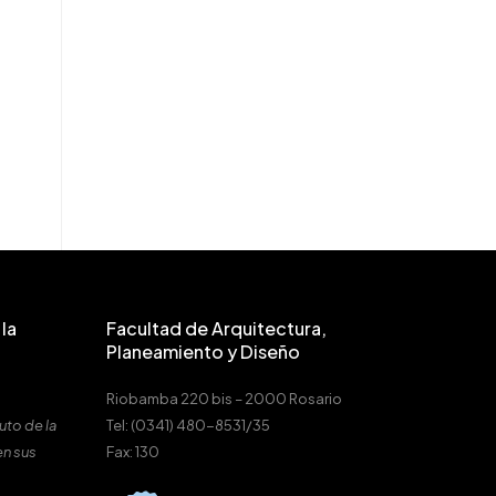
la
Facultad de Arquitectura,
Planeamiento y Diseño
Riobamba 220 bis – 2000 Rosario
uto de la
Tel: (0341) 480-8531/35
en sus
Fax: 130