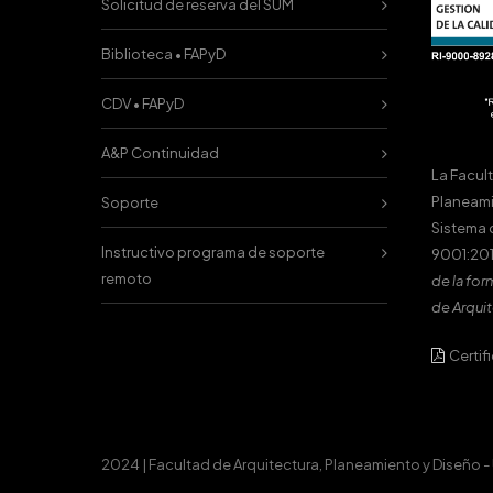
Solicitud de reserva del SUM
Biblioteca • FAPyD
CDV • FAPyD
A&P Continuidad
La Facul
Planeami
Soporte
Sistema 
Instructivo programa de soporte
9001:201
remoto
de la for
de Arquit
Certif
2024 | Facultad de Arquitectura, Planeamiento y Diseño -