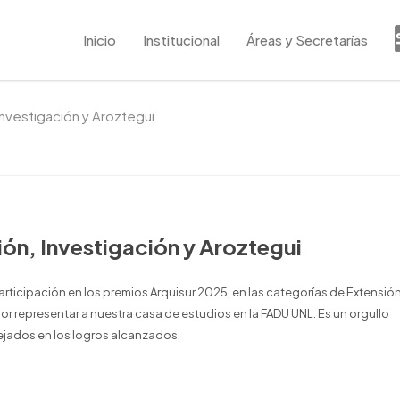
Inicio
Institucional
Áreas y Secretarías
Investigación y Aroztegui
ión, Investigación y Aroztegui
ticipación en los premios Arquisur 2025, en las categorías de Extensión
r representar a nuestra casa de estudios en la FADU UNL. Es un orgullo
ejados en los logros alcanzados.