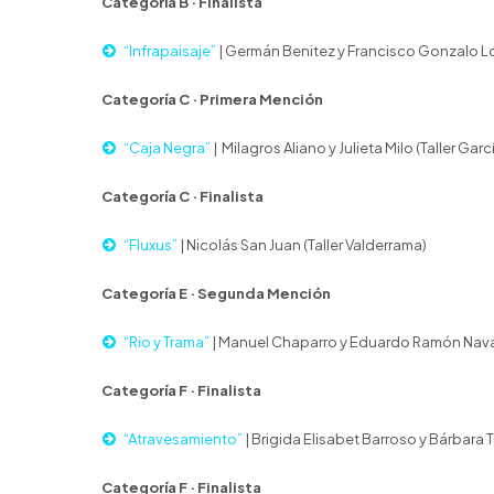
Categoría B · Finalista
“Infrapaisaje”
| Germán Benitez y Francisco Gonzalo Lov
Categoría C · Primera Mención
“Caja Negra”
| Milagros Aliano y Julieta Milo (Taller Garc
Categoría C · Finalista
“Fluxus”
| Nicolás San Juan (Taller Valderrama)
Categoría E · Segunda Mención
“Rio y Trama”
| Manuel Chaparro y Eduardo Ramón Navar
Categoría F · Finalista
“Atravesamiento”
| Brigida Elisabet Barroso y Bárbara 
Categoría F · Finalista