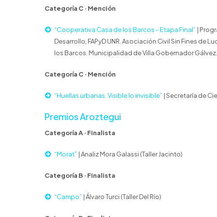
Categoría C · Mención
“Cooperativa Casa de los Barcos – Etapa Final”
| Progr
Desarrollo, FAPyD UNR. Asociación Civil Sin Fines de 
los Barcos. Municipalidad de Villa Gobernador Gálvez
Categoría C · Mención
“Huellas urbanas. Visible lo invisible”
| Secretaría de C
Premios Aroztegui
Categoría A · Finalista
“Morat”
| Analiz Mora Galassi (Taller Jacinto)
Categoría B · Finalista
“Campo”
| Álvaro Turci (Taller Del Río)