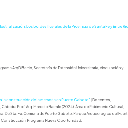
trialización. Los bordes fluviales de la Provincia de Santa Fe y Entre Ri
ograma ArqDiBarrio, Secretaría de Extensión Universitaria, Vinculación y
ra la construcción de la memoria en Puerto Gaboto”
| Docentes,
 Cátedra Prof. Arq. Marcelo Barrale (2024). Área de Patrimonio Cultural,
 Pcia. De Sta. Fe. Comuna de Puerto Gaboto. Parque Arqueológico del Fuert
 en Construcción. Programa Nueva Oportunidad.