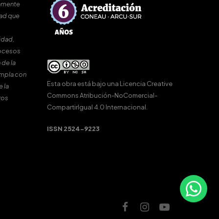
amente
dad que
idad,
rocesos
 de la
umpla con
Esta obra está bajo una
Licencia Creative
e la
Commons Atribución-NoComercial-
ros
CompartirIgual 4.0 Internacional
.
ISSN 2524-9223