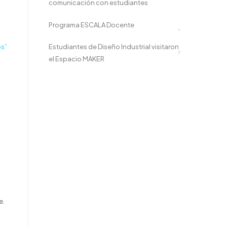
comunicación con estudiantes
Programa ESCALA Docente
os”
Estudiantes de Diseño Industrial visitaron
el Espacio MAKER
e.