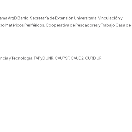
ama ArqDiBarrio, Secretaría de Extensión Universitaria, Vinculación y
Lucro Matéricos Periféricos. Cooperativa de Pescadores y Trabajo Casa de
.
iencia y Tecnología, FAPyD UNR. CAUPSF. CAUD2. CURDIUR.