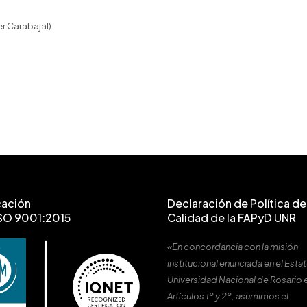
er Carabajal)
cación
Declaración de Política de 
SO 9001:2015
Calidad de la FAPyD UNR
«En concordancia con la misión
institucional enunciada en el Estat
Universidad Nacional de Rosario 
Artículos 1º y 2º, asumimos el