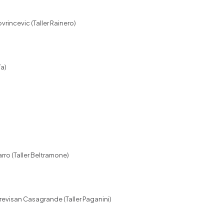
rincevic (Taller Rainero)
ía)
ro (Taller Beltramone)
Trevisan Casagrande (Taller Paganini)