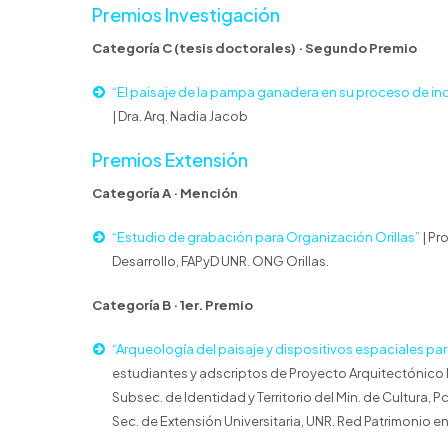
Premios Investigación
Categoría C (tesis doctorales) · Segundo Premio
“El paisaje de la pampa ganadera en su proceso de indus
| Dra. Arq. Nadia Jacob
Premios Extensión
Categoría A · Mención
“Estudio de grabación para Organización Orillas”
| Pr
Desarrollo, FAPyD UNR. ONG Orillas.
Categoría B · 1er. Premio
“Arqueología del paisaje y dispositivos espaciales pa
estudiantes y adscriptos de Proyecto Arquitectónico I,
Subsec. de Identidad y Territorio del Min. de Cultura,
Sec. de Extensión Universitaria, UNR. Red Patrimonio