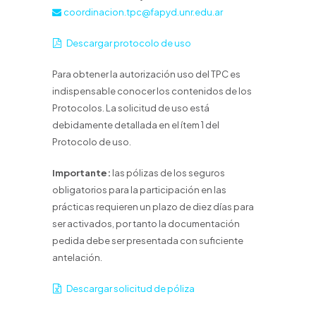
coordinacion.tpc@fapyd.unr.edu.ar
Descargar protocolo de uso
Para obtener la autorización uso del TPC es
indispensable conocer los contenidos de los
Protocolos. La solicitud de uso está
debidamente detallada en el ítem 1 del
Protocolo de uso.
Importante:
las pólizas de los seguros
obligatorios para la participación en las
prácticas requieren un plazo de diez días para
ser activados, por tanto la documentación
pedida debe ser presentada con suficiente
antelación.
Descargar solicitud de póliza