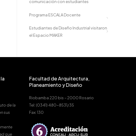
comunicación con estudiantes
Programa ESCALA Docente
Estudiantes de Diseño Industrial visitaron
el Espacio MAKER
la
Facultad de Arquitectura,
Planeamiento y Diseño
Riobamba 220 bis – 2000 Rosario
uto de la
Tel: (0341) 480-8531/35
en sus
Fax: 130
amente
dad que