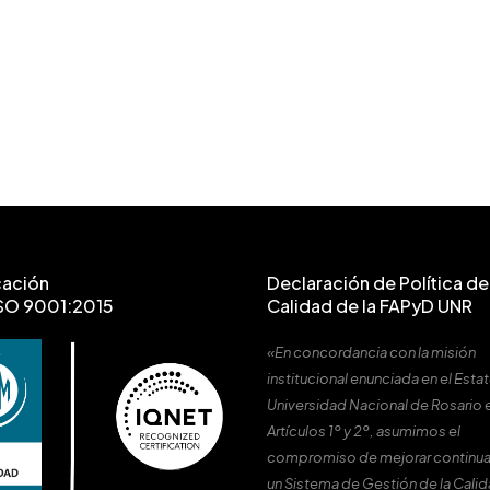
cación
Declaración de Política de 
SO 9001:2015
Calidad de la FAPyD UNR
«En concordancia con la misión
institucional enunciada en el Estat
Universidad Nacional de Rosario 
Artículos 1º y 2º, asumimos el
compromiso de mejorar continu
un Sistema de Gestión de la Cali