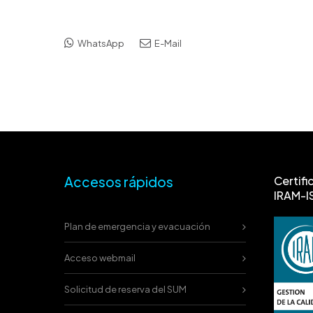
WhatsApp
E-Mail
Accesos rápidos
Certifi
IRAM-I
Plan de emergencia y evacuación
Acceso webmail
Solicitud de reserva del SUM