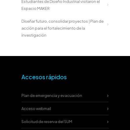
Estudiantes de Diseño Industrial visitaron el
Espacio MAKER
Diseñar futuro, consolidar proyectos | Plan de
acción para el fortalecimiento de la
investigación
Accesos rápidos
Plan de emergencia y evacuación
Acceso webmail
Solicitud de reserva del SUM