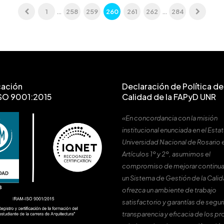
1
…
258
259
260
261
262
…
284
cación
Declaración de Política de 
SO 9001:2015
Calidad de la FAPyD UNR
«En concordancia con la misión
institucional enunciada en el Estat
Universidad Nacional de Rosario 
Artículos 1º y 2º, asumimos el
compromiso de mejorar continu
un Sistema de Gestión de la Cali
ofrezca un ambiente de trabajo
satisfactorio y garantías de segur
transparencia y eficacia de los p