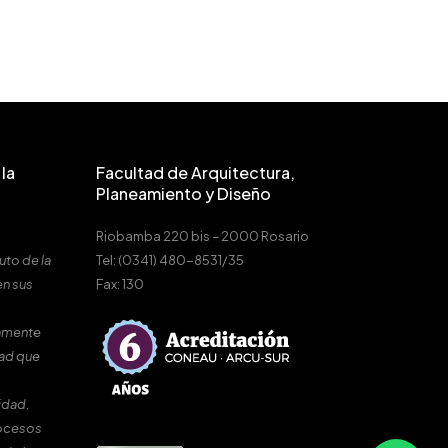
la
Facultad de Arquitectura,
Planeamiento y Diseño
Riobamba 220 bis – 2000 Rosario
uto de la
Tel: (0341) 480-8531/35
en sus
Fax: 130
amente
dad que
idad,
rocesos