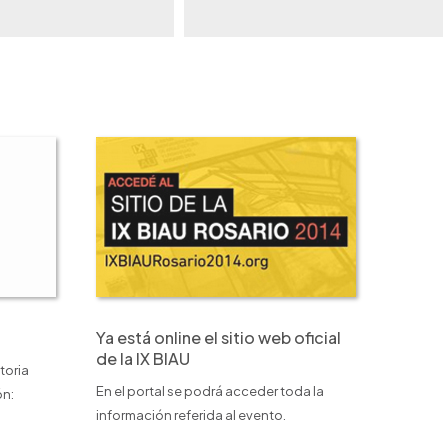
Ya está online el sitio web oficial
de la IX BIAU
toria
En el portal se podrá acceder toda la
ón:
información referida al evento.