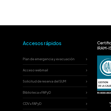
Accesos rápidos
Certifi
IRAM-I
Plan de emergencia y evacuación
Acceso webmail
Solicitud de reserva del SUM
Biblioteca • FAPyD
CDV • FAPyD