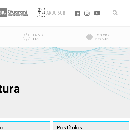
FAPYD
ESPACIO
LAB
DERIVAS
do
Postítulos